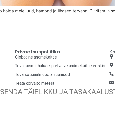
itab hoida meie luud, hambad ja lihased tervena. D-vitamiin 
Privaatsuspoliitika
Ko
Globaalne andmekaitse
Teva ravimiohutuse järelvalve andmekaitse eeskiri
Teva sotsiaalmeedia suunised
Teata kõrvaltoimetest
ASENDA TÄIELIKKU JA TASAKAALU