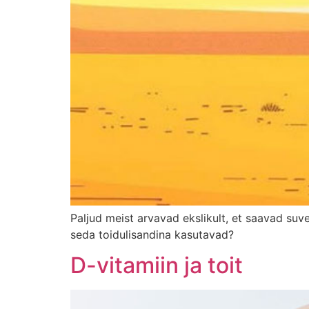
Paljud meist arvavad ekslikult, et saavad suve
seda toidulisandina kasutavad?
D-vitamiin ja toit