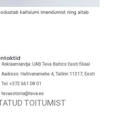
soodustab kaltsiumi imendumist ning aitab
ntaktid
Reklaamiandja: UAB Teva Baltics Eesti filiaal
Aadress: Hallivanamehe 4, Tallinn 11317, Eesti
Tel: +372 661 08 01
tevaestonia@teva.ee
STATUD TOITUMIST