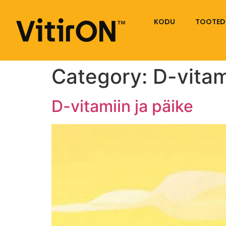
KODU
TOOTED
Category:
D-vitam
D-vitamiin ja päike