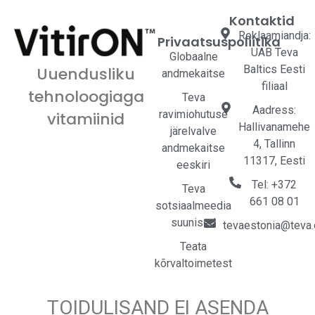
Kontaktid
Reklaamiandja:
Privaatsuspoliitika
UAB Teva
Globaalne
Baltics Eesti
Uuendusliku
andmekaitse
filiaal
tehnoloogiaga
Teva
Aadress:
ravimiohutuse
vitamiinid
Hallivanamehe
järelvalve
4, Tallinn
andmekaitse
11317, Eesti
eeskiri
Tel: +372
Teva
661 08 01
sotsiaalmeedia
suunised
tevaestonia@teva
Teata
kõrvaltoimetest
TOIDULISAND EI ASENDA