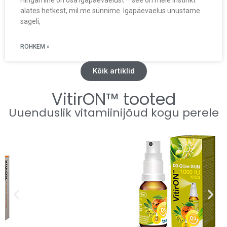
Hingamine on osa igapäevaelust – see on meie instinkt
alates hetkest, mil me sünnime. Igapäevaelus unustame
sageli,
ROHKEM »
Kõik artiklid
VitirON™ tooted
Uuenduslik vitamiinijõud kogu perele