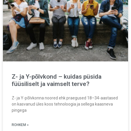
Z- ja Y-põlvkond – kuidas püsida
füüsiliselt ja vaimselt terve?
Z- ja Y-põlvkonna noored ehk praegused 18–34-aastased
on kasvanud üles koos tehnoloogia ja sellega kaasneva
pingega
ROHKEM »