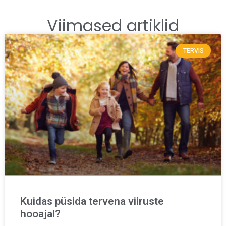
Viimased artiklid
TERVIS
Kuidas püsida tervena viiruste
hooajal?