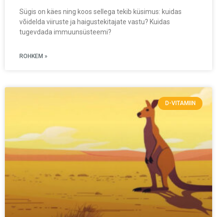
Sügis on käes ning koos sellega tekib küsimus: kuidas
võidelda viiruste ja haigustekitajate vastu? Kuidas
tugevdada immuunsüsteemi?
ROHKEM »
D-VITAMIIN