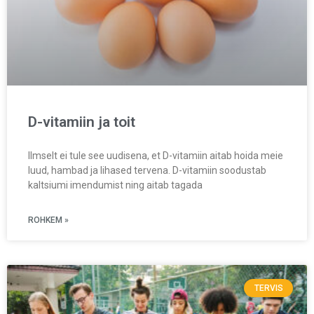
D-vitamiin ja toit
Ilmselt ei tule see uudisena, et D-vitamiin aitab hoida meie
luud, hambad ja lihased tervena. D-vitamiin soodustab
kaltsiumi imendumist ning aitab tagada
ROHKEM »
TERVIS