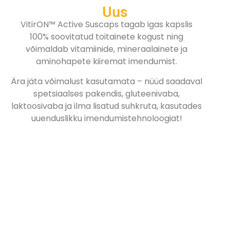
Uus
VitirON™ Active Suscaps tagab igas kapslis
100% soovitatud toitainete kogust ning
võimaldab vitamiinide, mineraalainete ja
aminohapete kiiremat imendumist.
Ära jäta võimalust kasutamata – nüüd saadaval
spetsiaalses pakendis, gluteenivaba,
laktoosivaba ja ilma lisatud suhkruta, kasutades
uuenduslikku imendumistehnoloogiat!