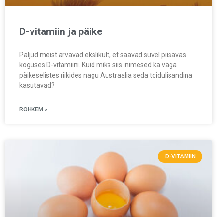
D-vitamiin ja päike
Paljud meist arvavad ekslikult, et saavad suvel piisavas
koguses D-vitamiini. Kuid miks siis inimesed ka väga
päikeselistes riikides nagu Austraalia seda toidulisandina
kasutavad?
ROHKEM »
D-VITAMIIN