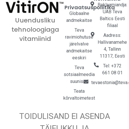
Reklaamiandja:
Privaatsuspoliitika
UAB Teva
Globaalne
Baltics Eesti
Uuendusliku
andmekaitse
filiaal
tehnoloogiaga
Teva
Aadress:
ravimiohutuse
vitamiinid
Hallivanamehe
järelvalve
4, Tallinn
andmekaitse
11317, Eesti
eeskiri
Tel: +372
Teva
661 08 01
sotsiaalmeedia
suunised
tevaestonia@teva
Teata
kõrvaltoimetest
TOIDULISAND EI ASENDA
TÄIELIKKU JA