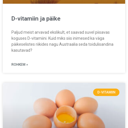
D-vitamiin ja päike
Paljud meist arvavad ekslikult, et saavad suvel piisavas
koguses D-vitamiini. Kuid miks siis inimesed ka väga
päikeselistes riikides nagu Austraalia seda toidulisandina
kasutavad?
ROHKEM »
D-VITAMIIN