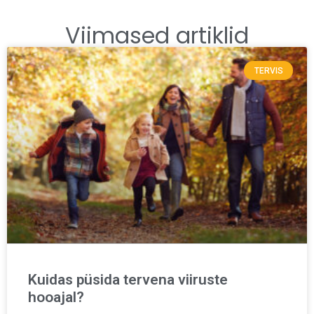
Viimased artiklid
TERVIS
Kuidas püsida tervena viiruste
hooajal?