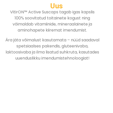
Uus
VitirON™ Active Suscaps tagab igas kapslis
100% soovitatud toitainete kogust ning
võimaldab vitamiinide, mineraalainete ja
aminohapete kiiremat imendumist.
Ära jäta võimalust kasutamata – nüüd saadaval
spetsiaalses pakendis, gluteenivaba,
laktoosivaba ja ilma lisatud suhkruta, kasutades
uuenduslikku imendumistehnoloogiat!