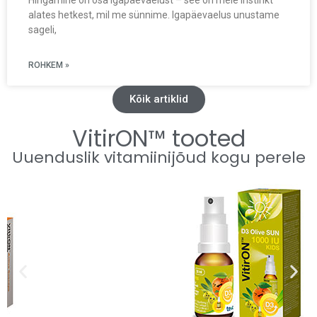
Hingamine on osa igapäevaelust – see on meie instinkt
alates hetkest, mil me sünnime. Igapäevaelus unustame
sageli,
ROHKEM »
Kõik artiklid
VitirON™ tooted
Uuenduslik vitamiinijõud kogu perele