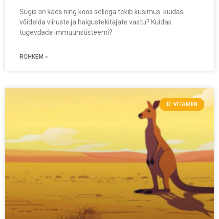
Sügis on käes ning koos sellega tekib küsimus: kuidas
võidelda viiruste ja haigustekitajate vastu? Kuidas
tugevdada immuunsüsteemi?
ROHKEM »
D-VITAMIIN