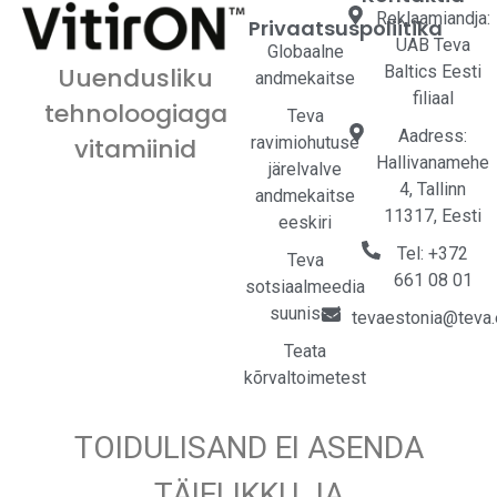
Reklaamiandja:
Privaatsuspoliitika
UAB Teva
Globaalne
Baltics Eesti
Uuendusliku
andmekaitse
filiaal
tehnoloogiaga
Teva
Aadress:
ravimiohutuse
vitamiinid
Hallivanamehe
järelvalve
4, Tallinn
andmekaitse
11317, Eesti
eeskiri
Tel: +372
Teva
661 08 01
sotsiaalmeedia
suunised
tevaestonia@teva
Teata
kõrvaltoimetest
TOIDULISAND EI ASENDA
TÄIELIKKU JA