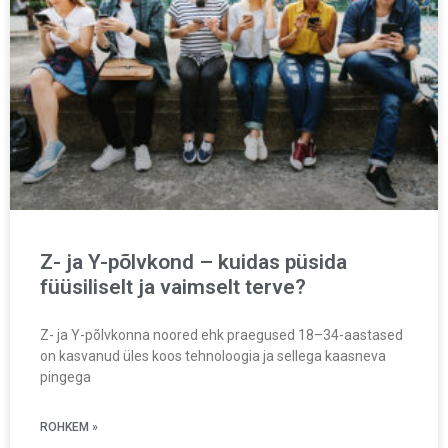
Z- ja Y-põlvkond – kuidas püsida
füüsiliselt ja vaimselt terve?
Z- ja Y-põlvkonna noored ehk praegused 18–34-aastased
on kasvanud üles koos tehnoloogia ja sellega kaasneva
pingega
ROHKEM »