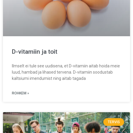
D-vitamiin ja toit
Ilmselt ei tule see uudisena, et D-vitamiin aitab hoida meie
luud, hambad ja lihased tervena. D-vitamiin soodustab
kaltsiumi imendumist ning aitab tagada
ROHKEM »
TERVIS