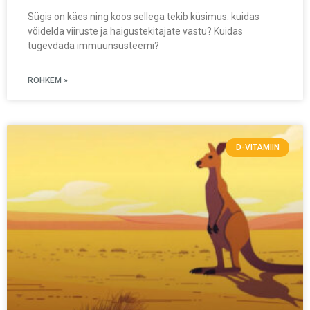
Sügis on käes ning koos sellega tekib küsimus: kuidas
võidelda viiruste ja haigustekitajate vastu? Kuidas
tugevdada immuunsüsteemi?
ROHKEM »
D-VITAMIIN