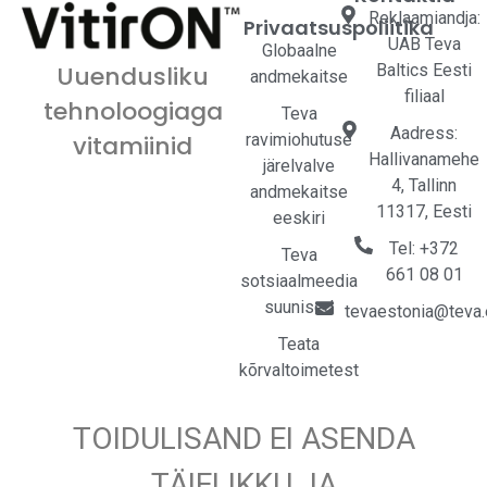
Reklaamiandja:
Privaatsuspoliitika
UAB Teva
Globaalne
Baltics Eesti
Uuendusliku
andmekaitse
filiaal
tehnoloogiaga
Teva
Aadress:
ravimiohutuse
vitamiinid
Hallivanamehe
järelvalve
4, Tallinn
andmekaitse
11317, Eesti
eeskiri
Tel: +372
Teva
661 08 01
sotsiaalmeedia
suunised
tevaestonia@teva
Teata
kõrvaltoimetest
TOIDULISAND EI ASENDA
TÄIELIKKU JA