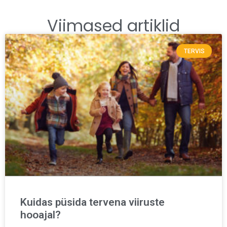
Viimased artiklid
TERVIS
Kuidas püsida tervena viiruste
hooajal?