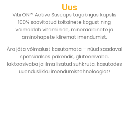
Uus
VitirON™ Active Suscaps tagab igas kapslis
100% soovitatud toitainete kogust ning
võimaldab vitamiinide, mineraalainete ja
aminohapete kiiremat imendumist.
Ära jäta võimalust kasutamata – nüüd saadaval
spetsiaalses pakendis, gluteenivaba,
laktoosivaba ja ilma lisatud suhkruta, kasutades
uuenduslikku imendumistehnoloogiat!