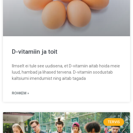
D-vitamiin ja toit
Ilmselt ei tule see uudisena, et D-vitamiin aitab hoida meie
luud, hambad ja lihased tervena. D-vitamiin soodustab
kaltsiumi imendumist ning aitab tagada
ROHKEM »
TERVIS