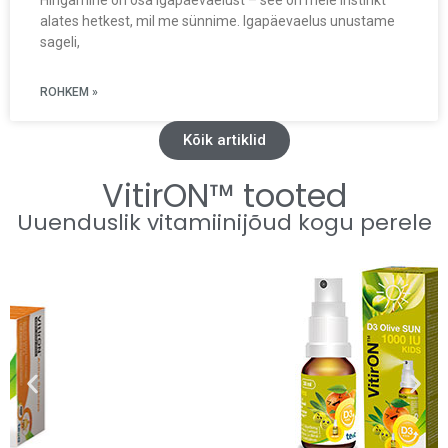
Hingamine on osa igapäevaelust – see on meie instinkt
alates hetkest, mil me sünnime. Igapäevaelus unustame
sageli,
ROHKEM »
Kõik artiklid
VitirON™ tooted
Uuenduslik vitamiinijõud kogu perele