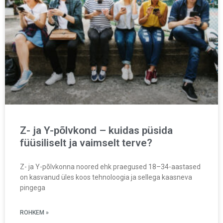
Z- ja Y-põlvkond – kuidas püsida
füüsiliselt ja vaimselt terve?
Z- ja Y-põlvkonna noored ehk praegused 18–34-aastased
on kasvanud üles koos tehnoloogia ja sellega kaasneva
pingega
ROHKEM »