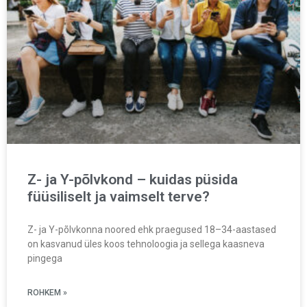
Z- ja Y-põlvkond – kuidas püsida
füüsiliselt ja vaimselt terve?
Z- ja Y-põlvkonna noored ehk praegused 18–34-aastased
on kasvanud üles koos tehnoloogia ja sellega kaasneva
pingega
ROHKEM »