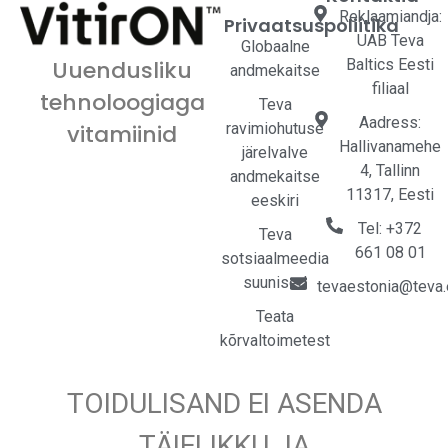
Reklaamiandja:
Privaatsuspoliitika
UAB Teva
Globaalne
Baltics Eesti
Uuendusliku
andmekaitse
filiaal
tehnoloogiaga
Teva
Aadress:
ravimiohutuse
vitamiinid
Hallivanamehe
järelvalve
4, Tallinn
andmekaitse
11317, Eesti
eeskiri
Tel: +372
Teva
661 08 01
sotsiaalmeedia
suunised
tevaestonia@teva
Teata
kõrvaltoimetest
TOIDULISAND EI ASENDA
TÄIELIKKU JA