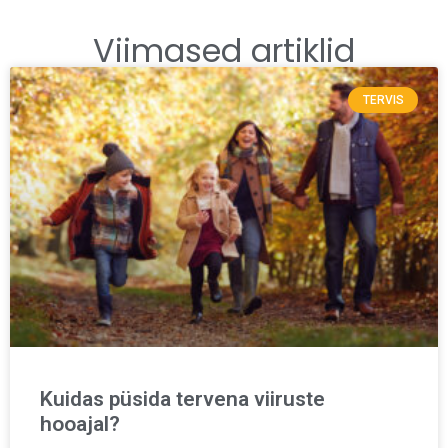
Viimased artiklid
TERVIS
Kuidas püsida tervena viiruste
hooajal?