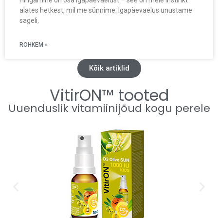
Hingamine on osa igapäevaelust – see on meie instinkt
alates hetkest, mil me sünnime. Igapäevaelus unustame
sageli,
ROHKEM »
Kõik artiklid
VitirON™ tooted
Uuenduslik vitamiinijõud kogu perele