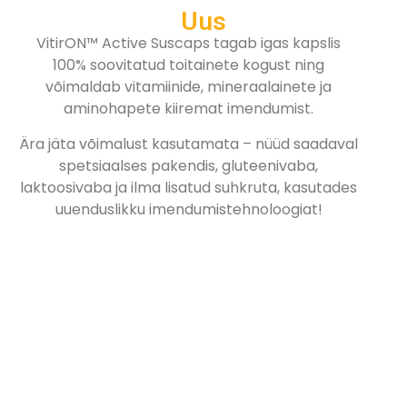
Uus
VitirON™ Active Suscaps tagab igas kapslis
100% soovitatud toitainete kogust ning
võimaldab vitamiinide, mineraalainete ja
aminohapete kiiremat imendumist.
Ära jäta võimalust kasutamata – nüüd saadaval
spetsiaalses pakendis, gluteenivaba,
laktoosivaba ja ilma lisatud suhkruta, kasutades
uuenduslikku imendumistehnoloogiat!