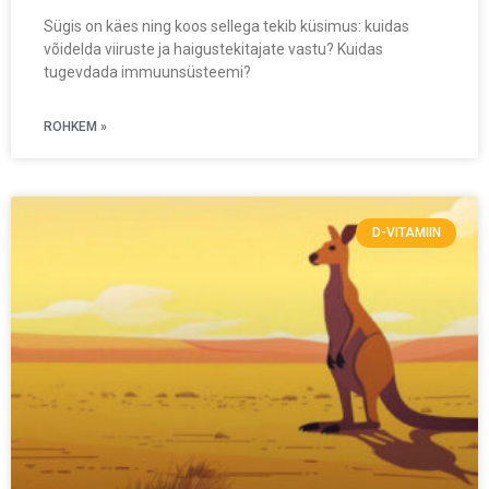
Sügis on käes ning koos sellega tekib küsimus: kuidas
võidelda viiruste ja haigustekitajate vastu? Kuidas
tugevdada immuunsüsteemi?
ROHKEM »
D-VITAMIIN