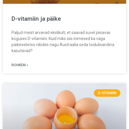
D-vitamiin ja päike
Paljud meist arvavad ekslikult, et saavad suvel piisavas
koguses D-vitamiini. Kuid miks siis inimesed ka väga
päikeselistes riikides nagu Austraalia seda toidulisandina
kasutavad?
ROHKEM »
D-VITAMIIN