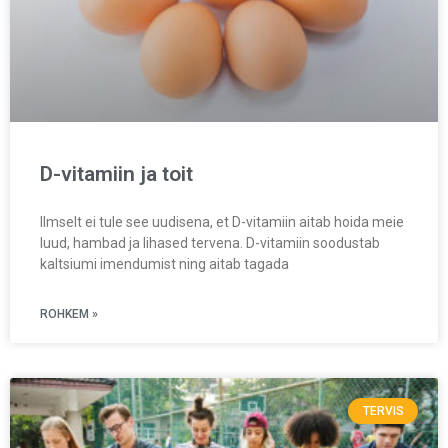
D-vitamiin ja toit
Ilmselt ei tule see uudisena, et D-vitamiin aitab hoida meie
luud, hambad ja lihased tervena. D-vitamiin soodustab
kaltsiumi imendumist ning aitab tagada
ROHKEM »
TERVIS