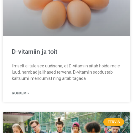
D-vitamiin ja toit
Ilmselt ei tule see uudisena, et D-vitamiin aitab hoida meie
luud, hambad ja lihased tervena. D-vitamiin soodustab
kaltsiumi imendumist ning aitab tagada
ROHKEM »
TERVIS