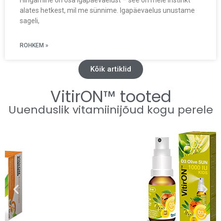
Hingamine on osa igapäevaelust – see on meie instinkt
alates hetkest, mil me sünnime. Igapäevaelus unustame
sageli,
ROHKEM »
Kõik artiklid
VitirON™ tooted
Uuenduslik vitamiinijõud kogu perele