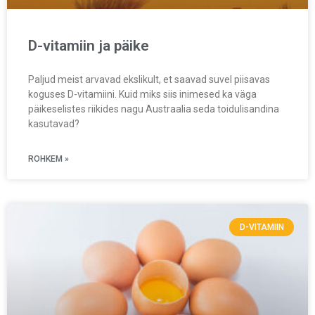
D-vitamiin ja päike
Paljud meist arvavad ekslikult, et saavad suvel piisavas
koguses D-vitamiini. Kuid miks siis inimesed ka väga
päikeselistes riikides nagu Austraalia seda toidulisandina
kasutavad?
ROHKEM »
D-VITAMIIN