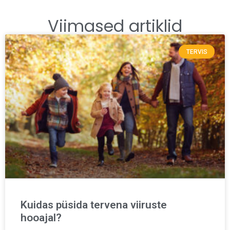
Viimased artiklid
TERVIS
Kuidas püsida tervena viiruste
hooajal?