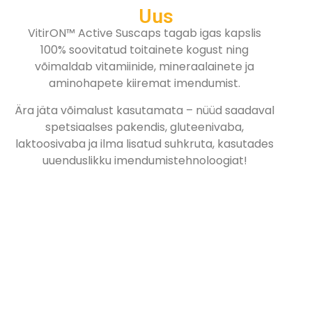
Uus
VitirON™ Active Suscaps tagab igas kapslis
100% soovitatud toitainete kogust ning
võimaldab vitamiinide, mineraalainete ja
aminohapete kiiremat imendumist.
Ära jäta võimalust kasutamata – nüüd saadaval
spetsiaalses pakendis, gluteenivaba,
laktoosivaba ja ilma lisatud suhkruta, kasutades
uuenduslikku imendumistehnoloogiat!