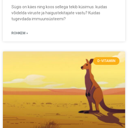
Sügis on käes ning koos sellega tekib küsimus: kuidas
võidelda viiruste ja haigustekitajate vastu? Kuidas
tugevdada immuunsüsteemi?
ROHKEM »
D-VITAMIIN