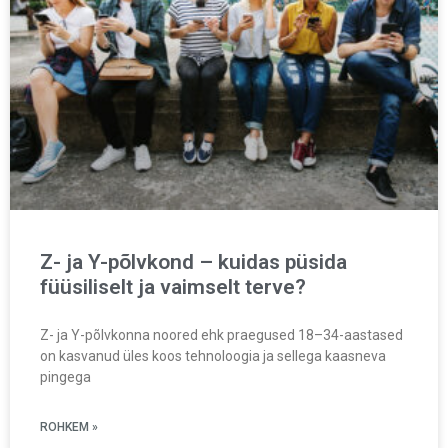
Z- ja Y-põlvkond – kuidas püsida
füüsiliselt ja vaimselt terve?
Z- ja Y-põlvkonna noored ehk praegused 18–34-aastased
on kasvanud üles koos tehnoloogia ja sellega kaasneva
pingega
ROHKEM »