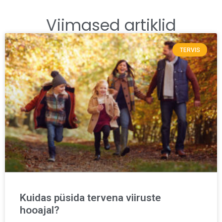
Viimased artiklid
TERVIS
Kuidas püsida tervena viiruste
hooajal?