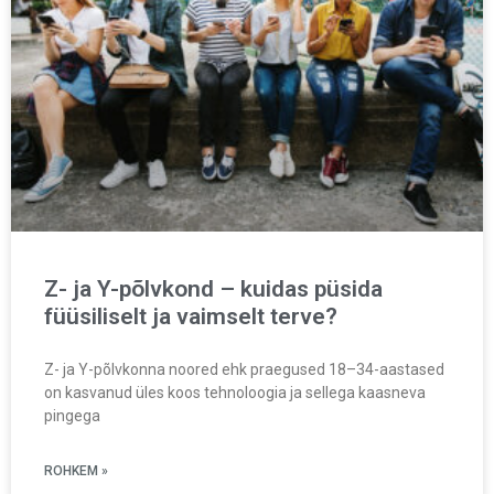
Z- ja Y-põlvkond – kuidas püsida
füüsiliselt ja vaimselt terve?
Z- ja Y-põlvkonna noored ehk praegused 18–34-aastased
on kasvanud üles koos tehnoloogia ja sellega kaasneva
pingega
ROHKEM »