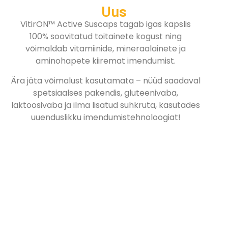
Uus
VitirON™ Active Suscaps tagab igas kapslis
100% soovitatud toitainete kogust ning
võimaldab vitamiinide, mineraalainete ja
aminohapete kiiremat imendumist.
Ära jäta võimalust kasutamata – nüüd saadaval
spetsiaalses pakendis, gluteenivaba,
laktoosivaba ja ilma lisatud suhkruta, kasutades
uuenduslikku imendumistehnoloogiat!