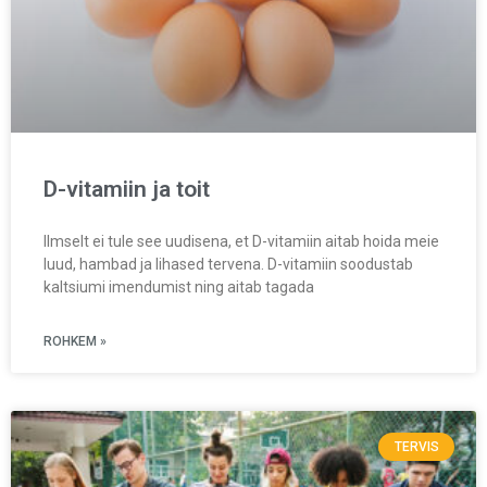
D-vitamiin ja toit
Ilmselt ei tule see uudisena, et D-vitamiin aitab hoida meie
luud, hambad ja lihased tervena. D-vitamiin soodustab
kaltsiumi imendumist ning aitab tagada
ROHKEM »
TERVIS