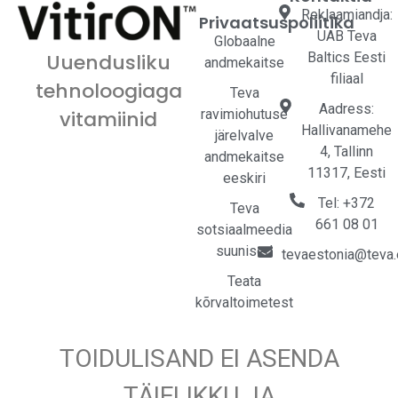
Reklaamiandja:
Privaatsuspoliitika
UAB Teva
Globaalne
Baltics Eesti
Uuendusliku
andmekaitse
filiaal
tehnoloogiaga
Teva
Aadress:
ravimiohutuse
vitamiinid
Hallivanamehe
järelvalve
4, Tallinn
andmekaitse
11317, Eesti
eeskiri
Tel: +372
Teva
661 08 01
sotsiaalmeedia
suunised
tevaestonia@teva
Teata
kõrvaltoimetest
TOIDULISAND EI ASENDA
TÄIELIKKU JA