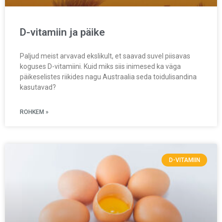
D-vitamiin ja päike
Paljud meist arvavad ekslikult, et saavad suvel piisavas
koguses D-vitamiini. Kuid miks siis inimesed ka väga
päikeselistes riikides nagu Austraalia seda toidulisandina
kasutavad?
ROHKEM »
D-VITAMIIN