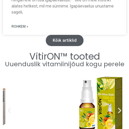
Hingamine on osa igapäevaelust – see on meie instinkt
alates hetkest, mil me sünnime. Igapäevaelus unustame
sageli,
ROHKEM »
Kõik artiklid
VitirON™ tooted
Uuenduslik vitamiinijõud kogu perele