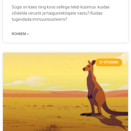
Sügis on käes ning koos sellega tekib küsimus: kuidas
võidelda viiruste ja haigustekitajate vastu? Kuidas
tugevdada immuunsüsteemi?
ROHKEM »
D-VITAMIIN