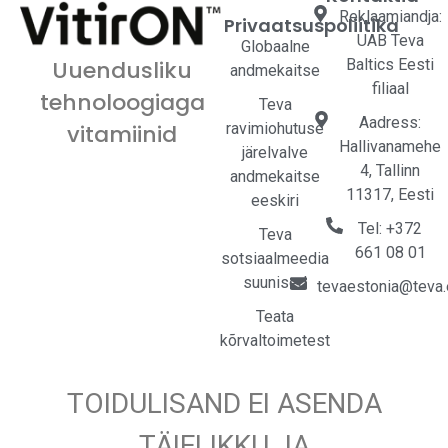
Reklaamiandja:
Privaatsuspoliitika
UAB Teva
Globaalne
Baltics Eesti
Uuendusliku
andmekaitse
filiaal
tehnoloogiaga
Teva
Aadress:
ravimiohutuse
vitamiinid
Hallivanamehe
järelvalve
4, Tallinn
andmekaitse
11317, Eesti
eeskiri
Tel: +372
Teva
661 08 01
sotsiaalmeedia
suunised
tevaestonia@teva
Teata
kõrvaltoimetest
TOIDULISAND EI ASENDA
TÄIELIKKU JA