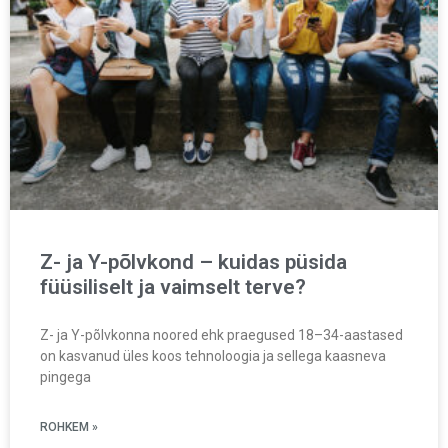
Z- ja Y-põlvkond – kuidas püsida
füüsiliselt ja vaimselt terve?
Z- ja Y-põlvkonna noored ehk praegused 18–34-aastased
on kasvanud üles koos tehnoloogia ja sellega kaasneva
pingega
ROHKEM »