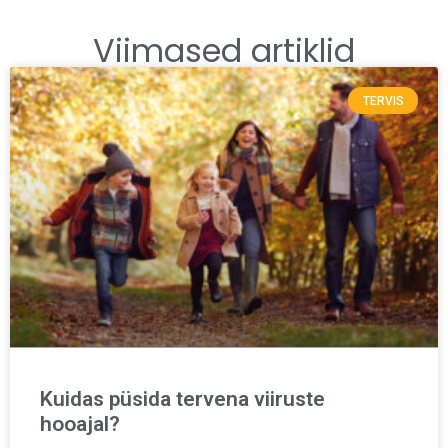
Viimased artiklid
TERVIS
Kuidas püsida tervena viiruste
hooajal?