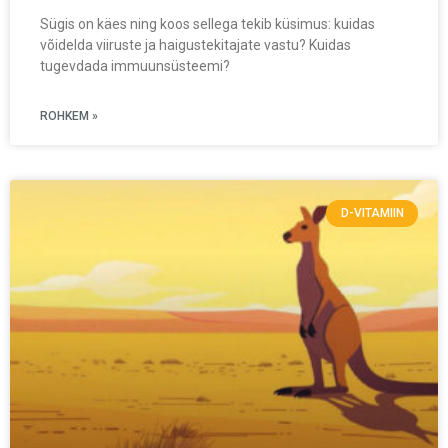
Sügis on käes ning koos sellega tekib küsimus: kuidas
võidelda viiruste ja haigustekitajate vastu? Kuidas
tugevdada immuunsüsteemi?
ROHKEM »
D-VITAMIIN