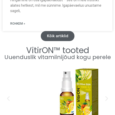
Hingamine on osa igapäevaelust – see on meie instinkt
alates hetkest, mil me sünnime. Igapäevaelus unustame
sageli,
ROHKEM »
Kõik artiklid
VitirON™ tooted
Uuenduslik vitamiinijõud kogu perele