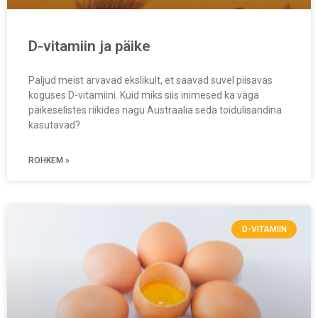
D-vitamiin ja päike
Paljud meist arvavad ekslikult, et saavad suvel piisavas
koguses D-vitamiini. Kuid miks siis inimesed ka väga
päikeselistes riikides nagu Austraalia seda toidulisandina
kasutavad?
ROHKEM »
D-VITAMIIN