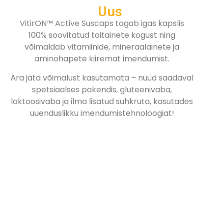
Uus
VitirON™ Active Suscaps tagab igas kapslis
100% soovitatud toitainete kogust ning
võimaldab vitamiinide, mineraalainete ja
aminohapete kiiremat imendumist.
Ära jäta võimalust kasutamata – nüüd saadaval
spetsiaalses pakendis, gluteenivaba,
laktoosivaba ja ilma lisatud suhkruta, kasutades
uuenduslikku imendumistehnoloogiat!