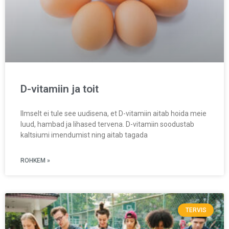
D-vitamiin ja toit
Ilmselt ei tule see uudisena, et D-vitamiin aitab hoida meie
luud, hambad ja lihased tervena. D-vitamiin soodustab
kaltsiumi imendumist ning aitab tagada
ROHKEM »
TERVIS