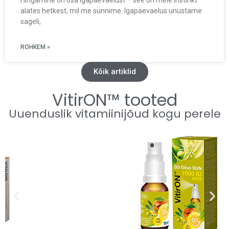
Hingamine on osa igapäevaelust – see on meie instinkt
alates hetkest, mil me sünnime. Igapäevaelus unustame
sageli,
ROHKEM »
Kõik artiklid
VitirON™ tooted
Uuenduslik vitamiinijõud kogu perele