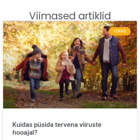
Viimased artiklid
TERVIS
Kuidas püsida tervena viiruste
hooajal?