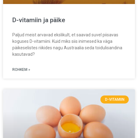
D-vitamiin ja päike
Paljud meist arvavad ekslikult, et saavad suvel piisavas
koguses D-vitamiini. Kuid miks siis inimesed ka väga
päikeselistes riikides nagu Austraalia seda toidulisandina
kasutavad?
ROHKEM »
D-VITAMIIN