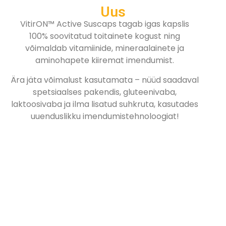
Uus
VitirON™ Active Suscaps tagab igas kapslis
100% soovitatud toitainete kogust ning
võimaldab vitamiinide, mineraalainete ja
aminohapete kiiremat imendumist.
Ära jäta võimalust kasutamata – nüüd saadaval
spetsiaalses pakendis, gluteenivaba,
laktoosivaba ja ilma lisatud suhkruta, kasutades
uuenduslikku imendumistehnoloogiat!