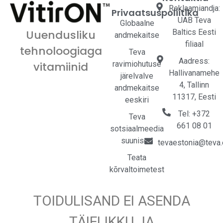
Reklaamiandja:
Privaatsuspoliitika
UAB Teva
Globaalne
Baltics Eesti
Uuendusliku
andmekaitse
filiaal
tehnoloogiaga
Teva
Aadress:
ravimiohutuse
vitamiinid
Hallivanamehe
järelvalve
4, Tallinn
andmekaitse
11317, Eesti
eeskiri
Tel: +372
Teva
661 08 01
sotsiaalmeedia
suunised
tevaestonia@teva
Teata
kõrvaltoimetest
TOIDULISAND EI ASENDA
TÄIELIKKU JA