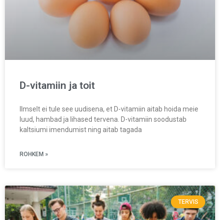
D-vitamiin ja toit
Ilmselt ei tule see uudisena, et D-vitamiin aitab hoida meie
luud, hambad ja lihased tervena. D-vitamiin soodustab
kaltsiumi imendumist ning aitab tagada
ROHKEM »
TERVIS