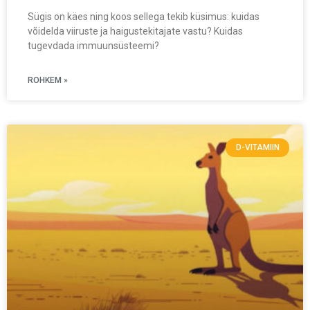
Sügis on käes ning koos sellega tekib küsimus: kuidas
võidelda viiruste ja haigustekitajate vastu? Kuidas
tugevdada immuunsüsteemi?
ROHKEM »
D-VITAMIIN