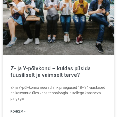
Z- ja Y-põlvkond – kuidas püsida
füüsiliselt ja vaimselt terve?
Z- ja Y-põlvkonna noored ehk praegused 18–34-aastased
on kasvanud üles koos tehnoloogia ja sellega kaasneva
pingega
ROHKEM »