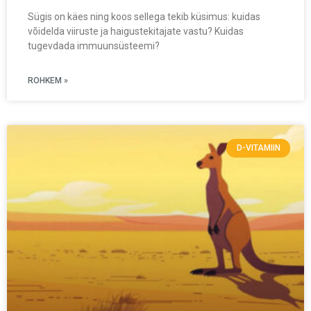
Sügis on käes ning koos sellega tekib küsimus: kuidas
võidelda viiruste ja haigustekitajate vastu? Kuidas
tugevdada immuunsüsteemi?
ROHKEM »
D-VITAMIIN