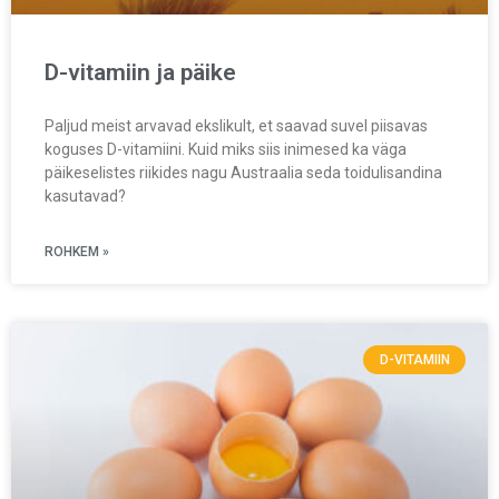
D-vitamiin ja päike
Paljud meist arvavad ekslikult, et saavad suvel piisavas
koguses D-vitamiini. Kuid miks siis inimesed ka väga
päikeselistes riikides nagu Austraalia seda toidulisandina
kasutavad?
ROHKEM »
D-VITAMIIN