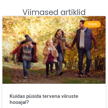
Viimased artiklid
TERVIS
Kuidas püsida tervena viiruste
hooajal?