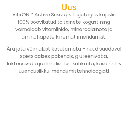
Uus
VitirON™ Active Suscaps tagab igas kapslis
100% soovitatud toitainete kogust ning
võimaldab vitamiinide, mineraalainete ja
aminohapete kiiremat imendumist.
Ära jäta võimalust kasutamata – nüüd saadaval
spetsiaalses pakendis, gluteenivaba,
laktoosivaba ja ilma lisatud suhkruta, kasutades
uuenduslikku imendumistehnoloogiat!