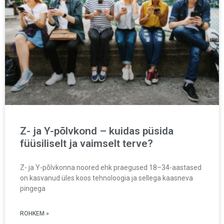
Z- ja Y-põlvkond – kuidas püsida
füüsiliselt ja vaimselt terve?
Z- ja Y-põlvkonna noored ehk praegused 18–34-aastased
on kasvanud üles koos tehnoloogia ja sellega kaasneva
pingega
ROHKEM »