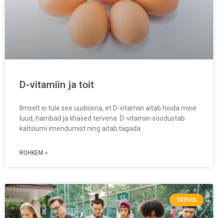
D-vitamiin ja toit
Ilmselt ei tule see uudisena, et D-vitamiin aitab hoida meie
luud, hambad ja lihased tervena. D-vitamiin soodustab
kaltsiumi imendumist ning aitab tagada
ROHKEM »
TERVIS