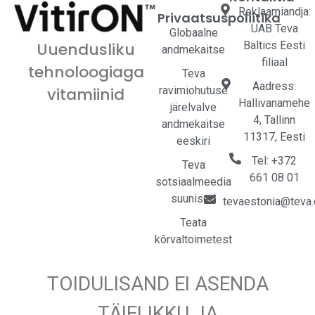
Reklaamiandja:
Privaatsuspoliitika
UAB Teva
Globaalne
Baltics Eesti
Uuendusliku
andmekaitse
filiaal
tehnoloogiaga
Teva
Aadress:
ravimiohutuse
vitamiinid
Hallivanamehe
järelvalve
4, Tallinn
andmekaitse
11317, Eesti
eeskiri
Tel: +372
Teva
661 08 01
sotsiaalmeedia
suunised
tevaestonia@teva
Teata
kõrvaltoimetest
TOIDULISAND EI ASENDA
TÄIELIKKU JA