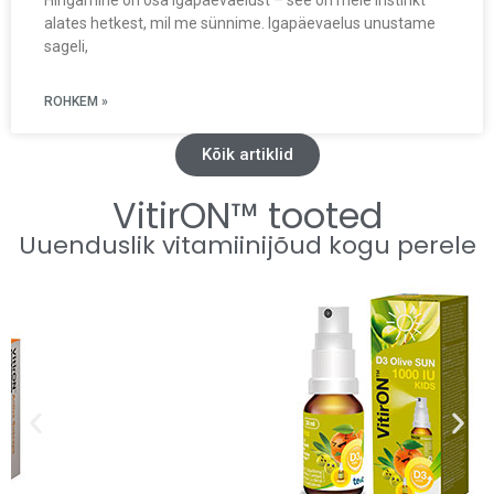
Hingamine on osa igapäevaelust – see on meie instinkt
alates hetkest, mil me sünnime. Igapäevaelus unustame
sageli,
ROHKEM »
Kõik artiklid
VitirON™ tooted
Uuenduslik vitamiinijõud kogu perele