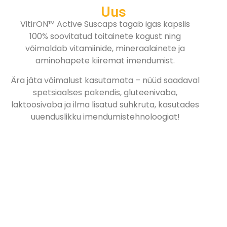
Uus
VitirON™ Active Suscaps tagab igas kapslis
100% soovitatud toitainete kogust ning
võimaldab vitamiinide, mineraalainete ja
aminohapete kiiremat imendumist.
Ära jäta võimalust kasutamata – nüüd saadaval
spetsiaalses pakendis, gluteenivaba,
laktoosivaba ja ilma lisatud suhkruta, kasutades
uuenduslikku imendumistehnoloogiat!