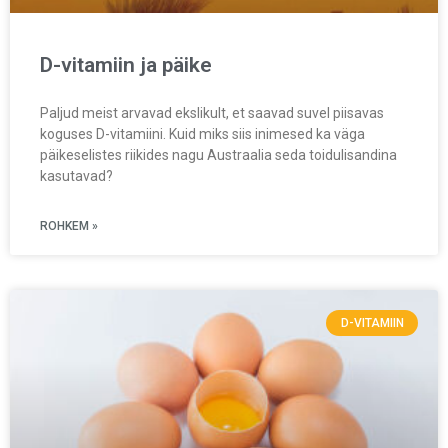
D-vitamiin ja päike
Paljud meist arvavad ekslikult, et saavad suvel piisavas
koguses D-vitamiini. Kuid miks siis inimesed ka väga
päikeselistes riikides nagu Austraalia seda toidulisandina
kasutavad?
ROHKEM »
D-VITAMIIN