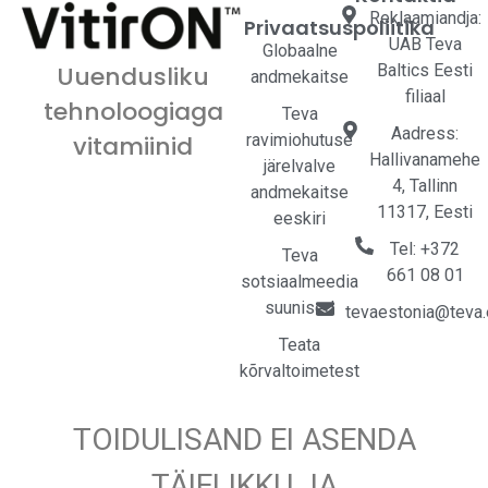
Reklaamiandja:
Privaatsuspoliitika
UAB Teva
Globaalne
Baltics Eesti
Uuendusliku
andmekaitse
filiaal
tehnoloogiaga
Teva
Aadress:
ravimiohutuse
vitamiinid
Hallivanamehe
järelvalve
4, Tallinn
andmekaitse
11317, Eesti
eeskiri
Tel: +372
Teva
661 08 01
sotsiaalmeedia
suunised
tevaestonia@teva
Teata
kõrvaltoimetest
TOIDULISAND EI ASENDA
TÄIELIKKU JA