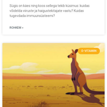
Sügis on käes ning koos sellega tekib küsimus: kuidas
võidelda viiruste ja haigustekitajate vastu? Kuidas
tugevdada immuunsüsteemi?
ROHKEM »
D-VITAMIIN