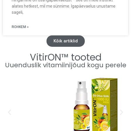
Hingamine on osa igapäevaelust – see on meie instinkt
alates hetkest, mil me sünnime. Igapäevaelus unustame
sageli,
ROHKEM »
Kõik artiklid
VitirON™ tooted
Uuenduslik vitamiinijõud kogu perele