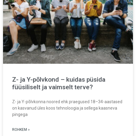
Z- ja Y-põlvkond – kuidas püsida
füüsiliselt ja vaimselt terve?
Z- ja Y-põlvkonna noored ehk praegused 18–34-aastased
on kasvanud üles koos tehnoloogia ja sellega kaasneva
pingega
ROHKEM »