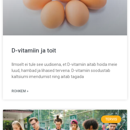
D-vitamiin ja toit
Ilmselt ei tule see uudisena, et D-vitamiin aitab hoida meie
luud, hambad ja lihased tervena. D-vitamiin soodustab
kaltsiumi imendumist ning aitab tagada
ROHKEM »
TERVIS