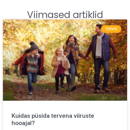
Viimased artiklid
TERVIS
Kuidas püsida tervena viiruste
hooajal?