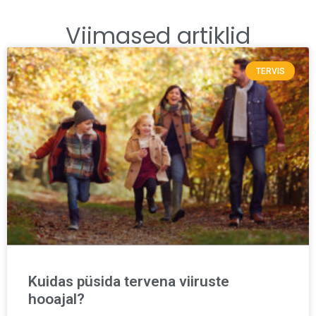
Viimased artiklid
TERVIS
Kuidas püsida tervena viiruste
hooajal?