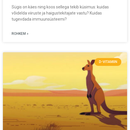
Sügis on käes ning koos sellega tekib küsimus: kuidas
võidelda viiruste ja haigustekitajate vastu? Kuidas
tugevdada immuunsüsteemi?
ROHKEM »
D-VITAMIIN