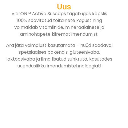
Uus
VitirON™ Active Suscaps tagab igas kapslis
100% soovitatud toitainete kogust ning
võimaldab vitamiinide, mineraalainete ja
aminohapete kiiremat imendumist.
Ära jäta võimalust kasutamata – nüüd saadaval
spetsiaalses pakendis, gluteenivaba,
laktoosivaba ja ilma lisatud suhkruta, kasutades
uuenduslikku imendumistehnoloogiat!