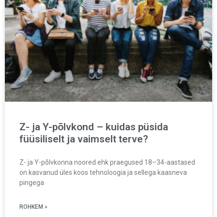
Z- ja Y-põlvkond – kuidas püsida
füüsiliselt ja vaimselt terve?
Z- ja Y-põlvkonna noored ehk praegused 18–34-aastased
on kasvanud üles koos tehnoloogia ja sellega kaasneva
pingega
ROHKEM »