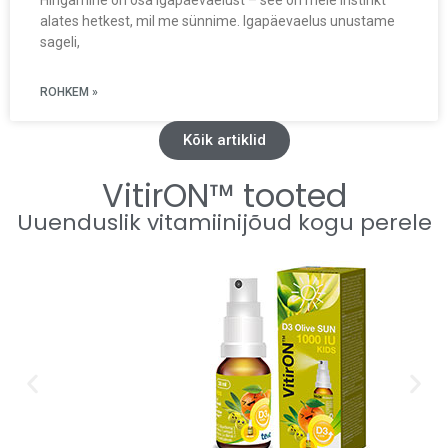
Hingamine on osa igapäevaelust – see on meie instinkt
alates hetkest, mil me sünnime. Igapäevaelus unustame
sageli,
ROHKEM »
Kõik artiklid
VitirON™ tooted
Uuenduslik vitamiinijõud kogu perele