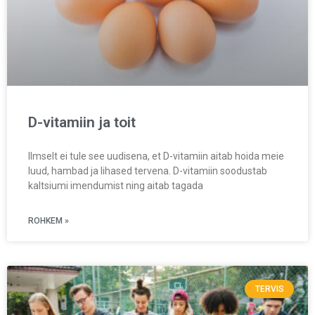
D-vitamiin ja toit
Ilmselt ei tule see uudisena, et D-vitamiin aitab hoida meie
luud, hambad ja lihased tervena. D-vitamiin soodustab
kaltsiumi imendumist ning aitab tagada
ROHKEM »
TERVIS