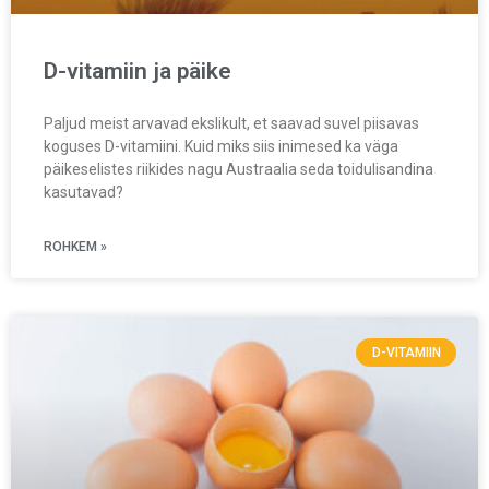
D-vitamiin ja päike
Paljud meist arvavad ekslikult, et saavad suvel piisavas
koguses D-vitamiini. Kuid miks siis inimesed ka väga
päikeselistes riikides nagu Austraalia seda toidulisandina
kasutavad?
ROHKEM »
D-VITAMIIN