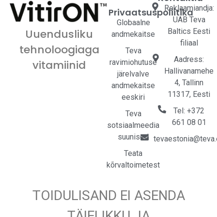
Reklaamiandja:
Privaatsuspoliitika
UAB Teva
Globaalne
Baltics Eesti
Uuendusliku
andmekaitse
filiaal
tehnoloogiaga
Teva
Aadress:
ravimiohutuse
vitamiinid
Hallivanamehe
järelvalve
4, Tallinn
andmekaitse
11317, Eesti
eeskiri
Tel: +372
Teva
661 08 01
sotsiaalmeedia
suunised
tevaestonia@teva
Teata
kõrvaltoimetest
TOIDULISAND EI ASENDA
TÄIELIKKU JA