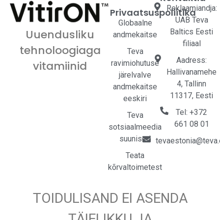
Reklaamiandja:
Privaatsuspoliitika
UAB Teva
Globaalne
Baltics Eesti
Uuendusliku
andmekaitse
filiaal
tehnoloogiaga
Teva
Aadress:
ravimiohutuse
vitamiinid
Hallivanamehe
järelvalve
4, Tallinn
andmekaitse
11317, Eesti
eeskiri
Tel: +372
Teva
661 08 01
sotsiaalmeedia
suunised
tevaestonia@teva
Teata
kõrvaltoimetest
TOIDULISAND EI ASENDA
TÄIELIKKU JA