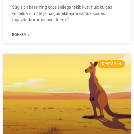
Sügis on käes ning koos sellega tekib küsimus: kuidas
võidelda viiruste ja haigustekitajate vastu? Kuidas
tugevdada immuunsüsteemi?
ROHKEM »
D-VITAMIIN