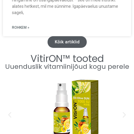
Hingamine on osa igapäevaelust – see on meie instinkt
alates hetkest, mil me sünnime. Igapäevaelus unustame
sageli,
ROHKEM »
Kõik artiklid
VitirON™ tooted
Uuenduslik vitamiinijõud kogu perele