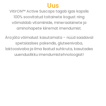
Uus
VitirON™ Active Suscaps tagab igas kapslis
100% soovitatud toitainete kogust ning
võimaldab vitamiinide, mineraalainete ja
aminohapete kiiremat imendumist.
Ära jäta võimalust kasutamata – nüüd saadaval
spetsiaalses pakendis, gluteenivaba,
laktoosivaba ja ilma lisatud suhkruta, kasutades
uuenduslikku imendumistehnoloogiat!