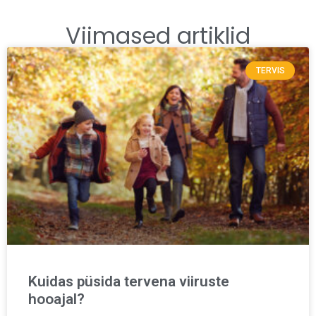
Viimased artiklid
TERVIS
Kuidas püsida tervena viiruste
hooajal?