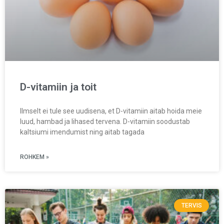
D-vitamiin ja toit
Ilmselt ei tule see uudisena, et D-vitamiin aitab hoida meie
luud, hambad ja lihased tervena. D-vitamiin soodustab
kaltsiumi imendumist ning aitab tagada
ROHKEM »
TERVIS