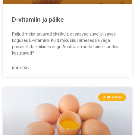
D-vitamiin ja päike
Paljud meist arvavad ekslikult, et saavad suvel piisavas
koguses D-vitamiini. Kuid miks siis inimesed ka väga
päikeselistes riikides nagu Austraalia seda toidulisandina
kasutavad?
ROHKEM »
D-VITAMIIN