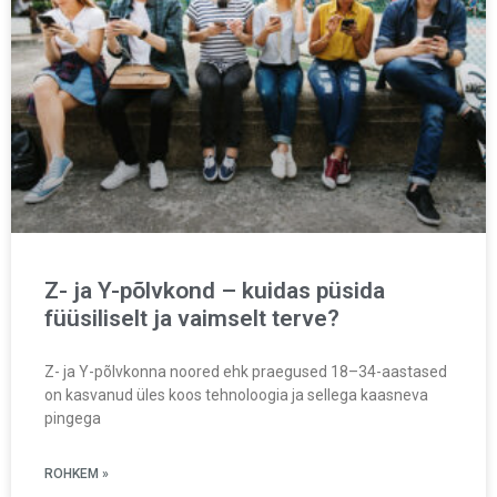
Z- ja Y-põlvkond – kuidas püsida
füüsiliselt ja vaimselt terve?
Z- ja Y-põlvkonna noored ehk praegused 18–34-aastased
on kasvanud üles koos tehnoloogia ja sellega kaasneva
pingega
ROHKEM »