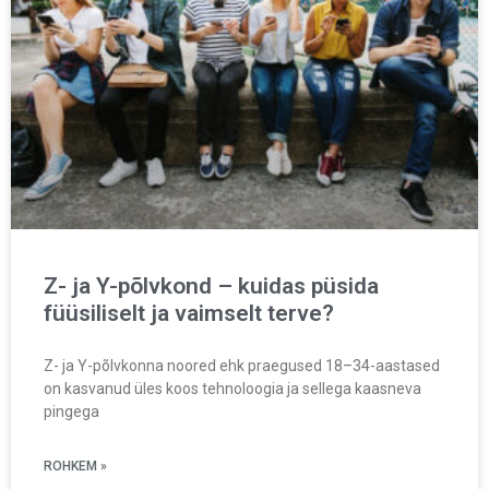
Z- ja Y-põlvkond – kuidas püsida
füüsiliselt ja vaimselt terve?
Z- ja Y-põlvkonna noored ehk praegused 18–34-aastased
on kasvanud üles koos tehnoloogia ja sellega kaasneva
pingega
ROHKEM »