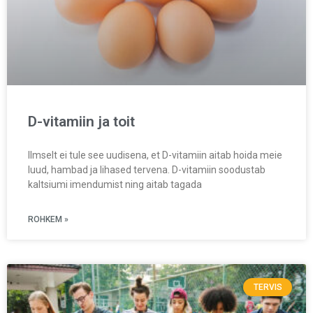
D-vitamiin ja toit
Ilmselt ei tule see uudisena, et D-vitamiin aitab hoida meie
luud, hambad ja lihased tervena. D-vitamiin soodustab
kaltsiumi imendumist ning aitab tagada
ROHKEM »
TERVIS