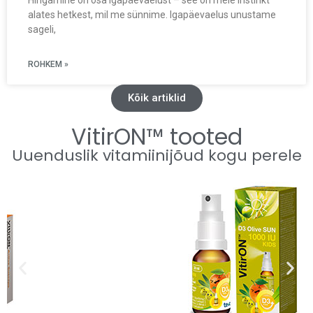
Hingamine on osa igapäevaelust – see on meie instinkt
alates hetkest, mil me sünnime. Igapäevaelus unustame
sageli,
ROHKEM »
Kõik artiklid
VitirON™ tooted
Uuenduslik vitamiinijõud kogu perele