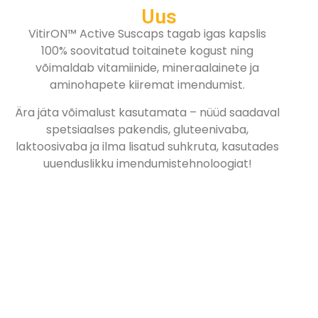
Uus
VitirON™ Active Suscaps tagab igas kapslis
100% soovitatud toitainete kogust ning
võimaldab vitamiinide, mineraalainete ja
aminohapete kiiremat imendumist.
Ära jäta võimalust kasutamata – nüüd saadaval
spetsiaalses pakendis, gluteenivaba,
laktoosivaba ja ilma lisatud suhkruta, kasutades
uuenduslikku imendumistehnoloogiat!