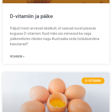
D-vitamiin ja päike
Paljud meist arvavad ekslikult, et saavad suvel piisavas
koguses D-vitamiini. Kuid miks siis inimesed ka väga
päikeselistes riikides nagu Austraalia seda toidulisandina
kasutavad?
ROHKEM »
D-VITAMIIN