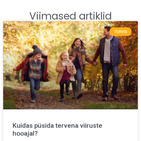
Viimased artiklid
TERVIS
Kuidas püsida tervena viiruste
hooajal?