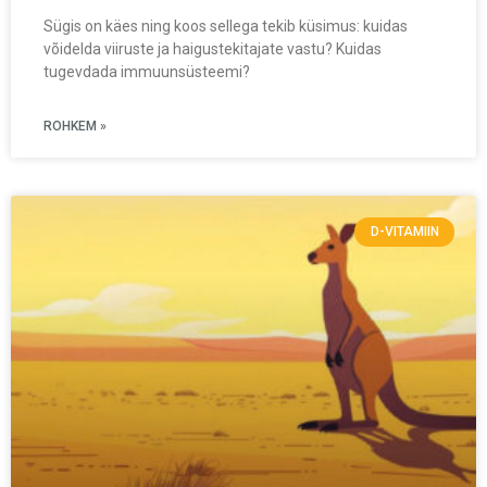
Sügis on käes ning koos sellega tekib küsimus: kuidas
võidelda viiruste ja haigustekitajate vastu? Kuidas
tugevdada immuunsüsteemi?
ROHKEM »
D-VITAMIIN