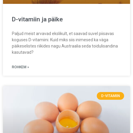
D-vitamiin ja päike
Paljud meist arvavad ekslikult, et saavad suvel piisavas
koguses D-vitamiini. Kuid miks siis inimesed ka väga
päikeselistes riikides nagu Austraalia seda toidulisandina
kasutavad?
ROHKEM »
D-VITAMIIN