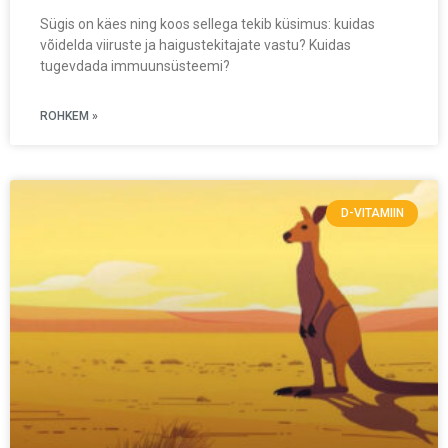
Sügis on käes ning koos sellega tekib küsimus: kuidas
võidelda viiruste ja haigustekitajate vastu? Kuidas
tugevdada immuunsüsteemi?
ROHKEM »
D-VITAMIIN