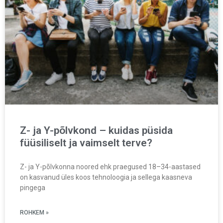
Z- ja Y-põlvkond – kuidas püsida
füüsiliselt ja vaimselt terve?
Z- ja Y-põlvkonna noored ehk praegused 18–34-aastased
on kasvanud üles koos tehnoloogia ja sellega kaasneva
pingega
ROHKEM »