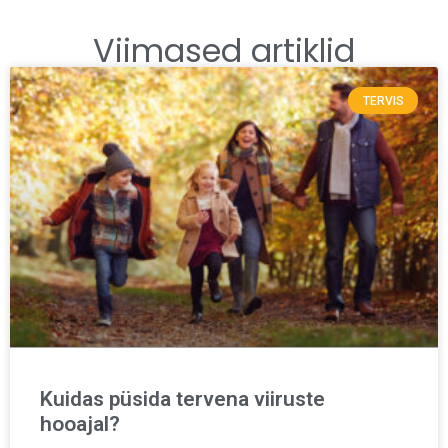
Viimased artiklid
TERVIS
Kuidas püsida tervena viiruste
hooajal?