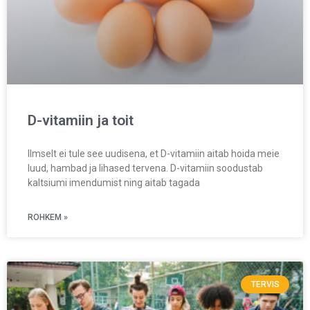
D-vitamiin ja toit
Ilmselt ei tule see uudisena, et D-vitamiin aitab hoida meie
luud, hambad ja lihased tervena. D-vitamiin soodustab
kaltsiumi imendumist ning aitab tagada
ROHKEM »
TERVIS