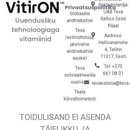
Reklaamiandja:
Privaatsuspoliitika
UAB Teva
Globaalne
Baltics Eesti
Uuendusliku
andmekaitse
filiaal
tehnoloogiaga
Teva
Aadress:
ravimiohutuse
vitamiinid
Hallivanamehe
järelvalve
4, Tallinn
andmekaitse
11317, Eesti
eeskiri
Tel: +372
Teva
661 08 01
sotsiaalmeedia
suunised
tevaestonia@teva
Teata
kõrvaltoimetest
TOIDULISAND EI ASENDA
TÄIELIKKU JA