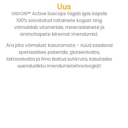
Uus
VitirON™ Active Suscaps tagab igas kapslis
100% soovitatud toitainete kogust ning
võimaldab vitamiinide, mineraalainete ja
aminohapete kiiremat imendumist.
Ära jäta võimalust kasutamata – nüüd saadaval
spetsiaalses pakendis, gluteenivaba,
laktoosivaba ja ilma lisatud suhkruta, kasutades
uuenduslikku imendumistehnoloogiat!